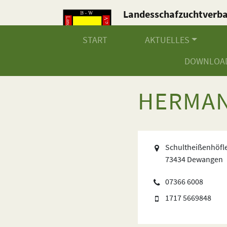
Landesschafzuchtverb
Baden-Württemberg e.V
START
AKTUELLES
DOWNLOA
HERMA
Schultheißenhöfl
73434 Dewangen
07366 6008
1717 5669848