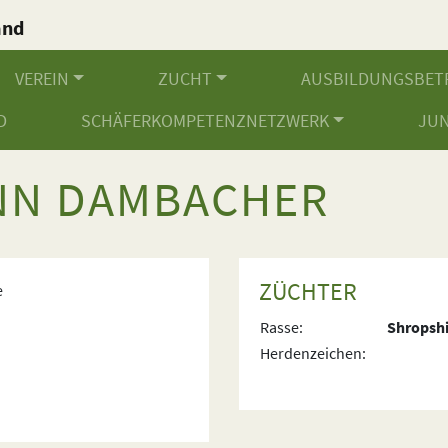
and
.
VEREIN
ZUCHT
AUSBILDUNGSBET
D
SCHÄFERKOMPETENZNETZWERK
JU
NN DAMBACHER
ZÜCHTER
e
Rasse:
Shropshi
Herdenzeichen: