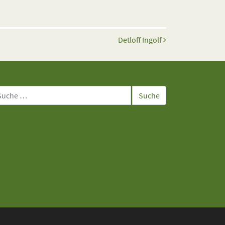
Detloff Ingolf
che