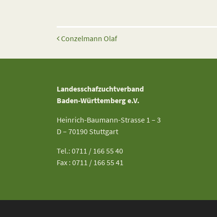
Beitrags-Navigation
Conzelmann Olaf
Landesschafzuchtverband
Baden-Württemberg e.V.
Heinrich-Baumann-Strasse 1 – 3
D – 70190 Stuttgart
Tel.: 0711 / 166 55 40
Fax : 0711 / 166 55 41