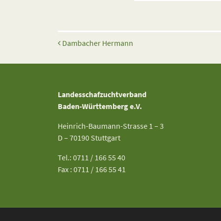
Beitrags-Navigation
Dambacher Hermann
Landesschafzuchtverband
Baden-Württemberg e.V.
Heinrich-Baumann-Strasse 1 – 3
D – 70190 Stuttgart
Tel.: 0711 / 166 55 40
Fax : 0711 / 166 55 41