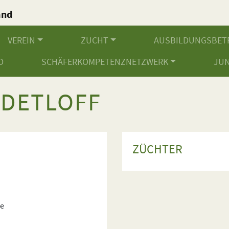
and
.
VEREIN
ZUCHT
AUSBILDUNGSBET
D
SCHÄFERKOMPETENZNETZWERK
JU
 DETLOFF
ZÜCHTER
de