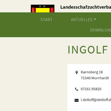
Landesschafzuchtverb
Baden-Württemberg e.V
START
AKTUELLES
DOWNLOA
INGOLF
Karnsberg 18
71540 Murrhardt
07161 95820
i.detloff@detloff.