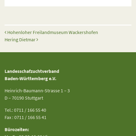
Beitrags-Navigation
Hohenloher Freilandmuseum Wackershofen
Hering Dietmar
Landesschafzuchtverband
Baden-Württemberg e.V.
Heinrich-Baumann-Strasse 1 – 3
D – 70190 Stuttgart
Tel.: 0711 / 166 55 40
Fax : 0711 / 166 55 41
Bürozeiten: