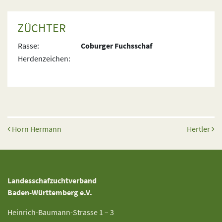
ZÜCHTER
Rasse:
Coburger Fuchsschaf
Herdenzeichen:
Beitrags-Navigation
Horn Hermann
Hertler
Landesschafzuchtverband
Baden-Württemberg e.V.
Heinrich-Baumann-Strasse 1 – 3