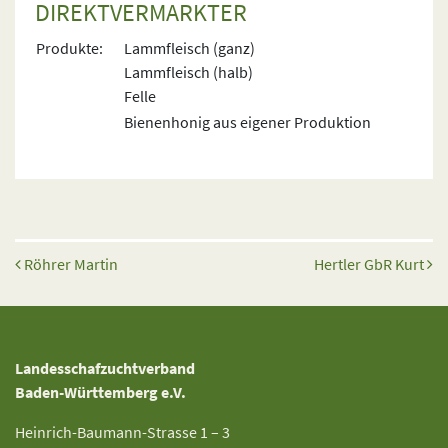
DIREKTVERMARKTER
Produkte:
Lammfleisch (ganz)
Lammfleisch (halb)
Felle
Bienenhonig aus eigener Produktion
Beitrags-Navigation
Röhrer Martin
Hertler GbR Kurt
Landesschafzuchtverband
Baden-Württemberg e.V.
Heinrich-Baumann-Strasse 1 – 3