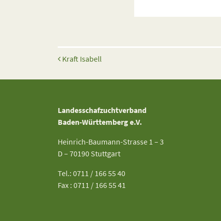
Beitrags-Navigation
Kraft Isabell
Landesschafzuchtverband
Baden-Württemberg e.V.
Heinrich-Baumann-Strasse 1 – 3
D – 70190 Stuttgart
Tel.: 0711 / 166 55 40
Fax : 0711 / 166 55 41