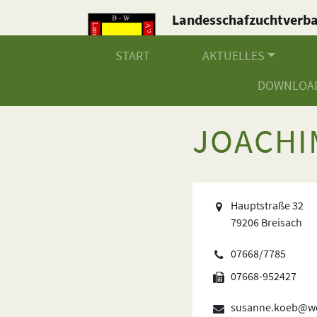
Landesschafzuchtverb
Baden-Württemberg e.V
START
AKTUELLES
DOWNLOA
JOACHI
Hauptstraße 32
79206 Breisach
07668/7785
07668-952427
susanne.koeb@w