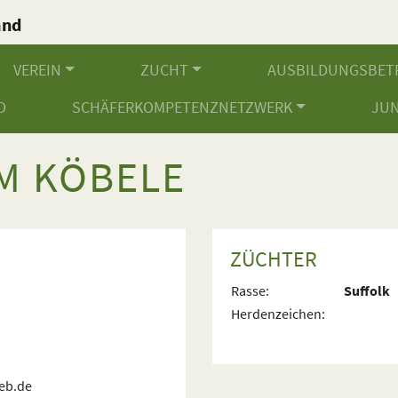
and
.
VEREIN
ZUCHT
AUSBILDUNGSBET
D
SCHÄFERKOMPETENZNETZWERK
JU
M KÖBELE
ZÜCHTER
Rasse:
Suffolk
Herdenzeichen:
eb.de