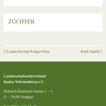
ZÜCHTER
Beitrags-Navigation
Landwirtschaft Krüger Petra
Kraft Isabell
Landesschafzuchtverband
Baden-Württemberg e.V.
Heinrich-Baumann-Strasse 1 – 3
D – 70190 Stuttgart