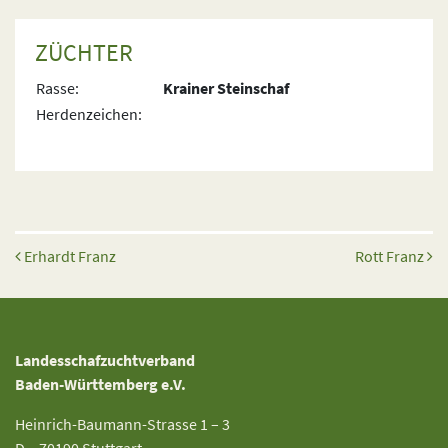
ZÜCHTER
Rasse:
Krainer Steinschaf
Herdenzeichen:
Beitrags-Navigation
Erhardt Franz
Rott Franz
Landesschafzuchtverband
Baden-Württemberg e.V.
Heinrich-Baumann-Strasse 1 – 3