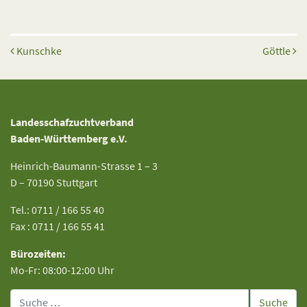
Beitrags-Navigation
Kunschke
Göttle
Landesschafzuchtverband
Baden-Württemberg e.V.
Heinrich-Baumann-Strasse 1 – 3
D – 70190 Stuttgart
Tel.: 0711 / 166 55 40
Fax : 0711 / 166 55 41
Bürozeiten:
Mo-Fr: 08:00-12:00 Uhr
Suche