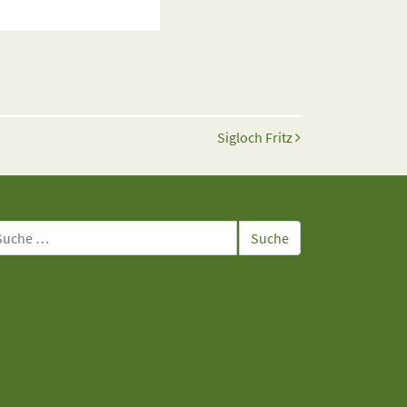
Sigloch Fritz
che