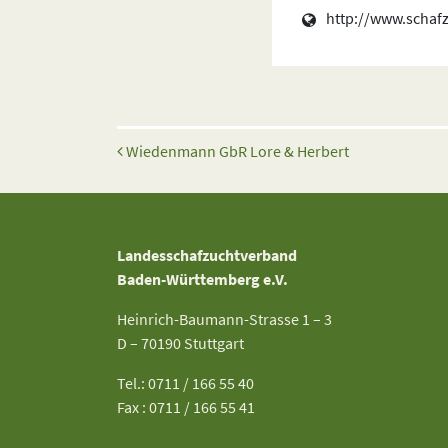
http://www.schafz
Beitrags-Navigation
Wiedenmann GbR Lore & Herbert
Landesschafzuchtverband
Baden-Württemberg e.V.
Heinrich-Baumann-Strasse 1 – 3
D – 70190 Stuttgart
Tel.: 0711 / 166 55 40
Fax : 0711 / 166 55 41