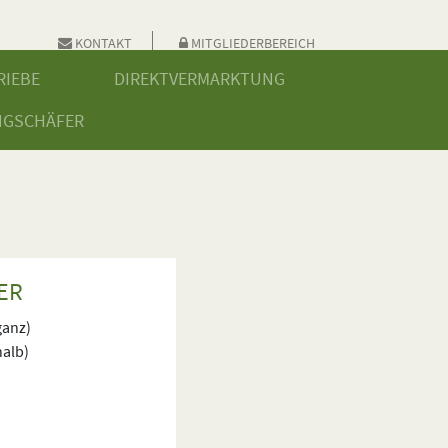
KONTAKT
MITGLIEDERBEREICH
RIEBE
DIREKTVERMARKTUNG
NGSCHÄFER
ER
ganz)
halb)