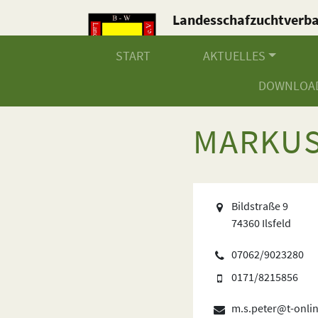
Landesschafzuchtverb
Baden-Württemberg e.V
START
AKTUELLES
DOWNLOA
MARKUS
Bildstraße 9
74360 Ilsfeld
07062/9023280
0171/8215856
m.s.peter@t-onli