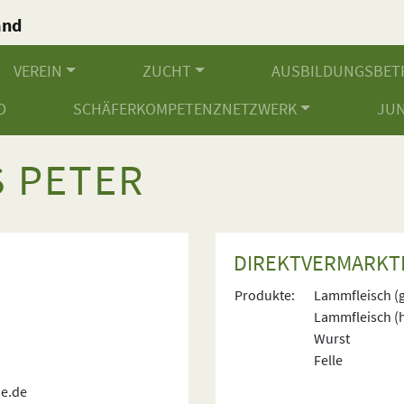
and
.
VEREIN
ZUCHT
AUSBILDUNGSBET
D
SCHÄFERKOMPETENZNETZWERK
JU
 PETER
DIREKTVERMARKT
Produkte:
Lammfleisch (
Lammfleisch (
Wurst
Felle
ne.de