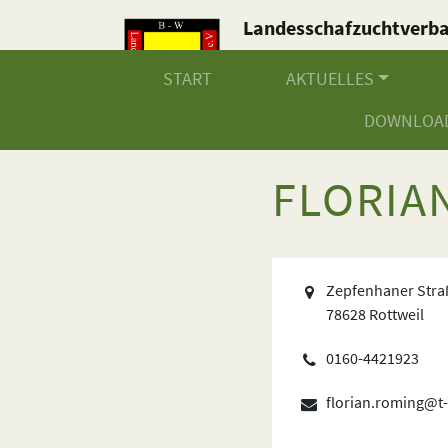
Landesschafzuchtverb
Baden-Württemberg e.V
START
AKTUELLES
DOWNLOA
FLORIA
Zepfenhaner Stra
78628 Rottweil
0160-4421923
florian.roming@t-