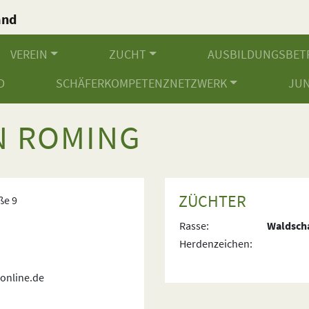
and
.
VEREIN
ZUCHT
AUSBILDUNGSBET
D
SCHÄFERKOMPETENZNETZWERK
JU
N ROMING
ZÜCHTER
ße 9
Rasse:
Waldsch
Herdenzeichen:
online.de