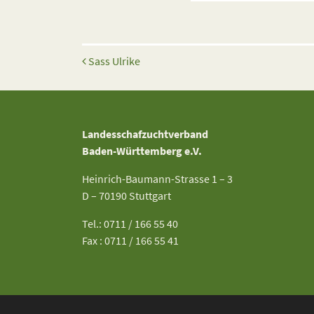
Beitrags-Navigation
Sass Ulrike
Landesschafzuchtverband
Baden-Württemberg e.V.
Heinrich-Baumann-Strasse 1 – 3
D – 70190 Stuttgart
Tel.: 0711 / 166 55 40
Fax : 0711 / 166 55 41