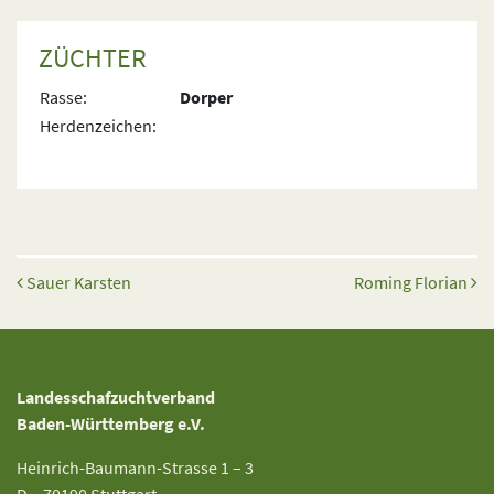
ZÜCHTER
Rasse:
Dorper
Herdenzeichen:
Beitrags-Navigation
Sauer Karsten
Roming Florian
Landesschafzuchtverband
Baden-Württemberg e.V.
Heinrich-Baumann-Strasse 1 – 3