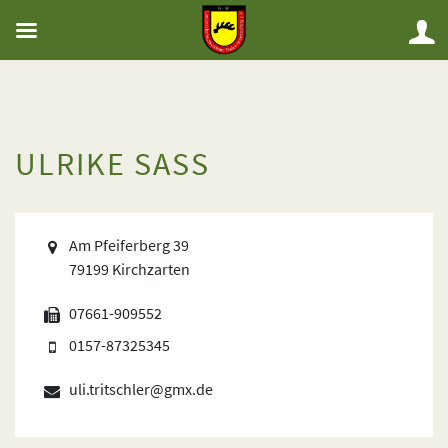
ULRIKE SASS
Am Pfeiferberg 39
79199 Kirchzarten
07661-909552
0157-87325345
uli.tritschler@gmx.de