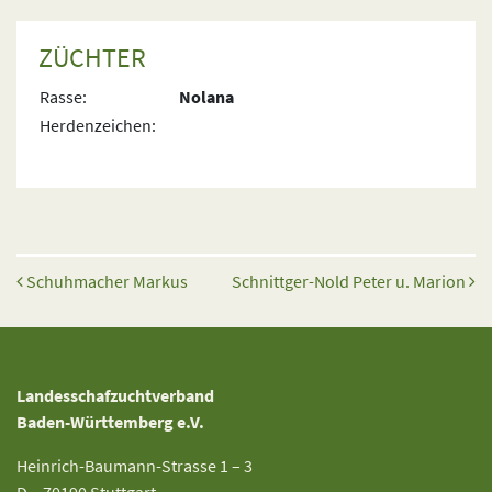
ZÜCHTER
Rasse:
Nolana
Herdenzeichen:
Beitrags-Navigation
Schuhmacher Markus
Schnittger-Nold Peter u. Marion
Landesschafzuchtverband
Baden-Württemberg e.V.
Heinrich-Baumann-Strasse 1 – 3