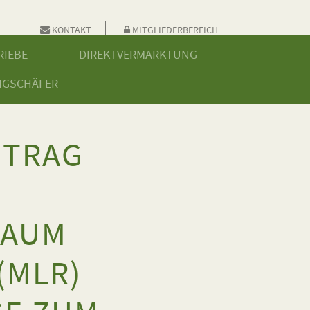
KONTAKT
MITGLIEDERBEREICH
RIEBE
DIREKTVERMARKTUNG
NGSCHÄFER
NTRAG
R
RAUM
(MLR)