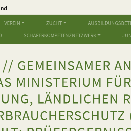
and
.
VEREIN
ZUCHT
AUSBILDUNGSBET
D
SCHÄFERKOMPETENZNETZWERK
JU
 // GEMEINSAMER A
AS MINISTERIUM FÜ
UNG, LÄNDLICHEN 
RBRAUCHERSCHUTZ 