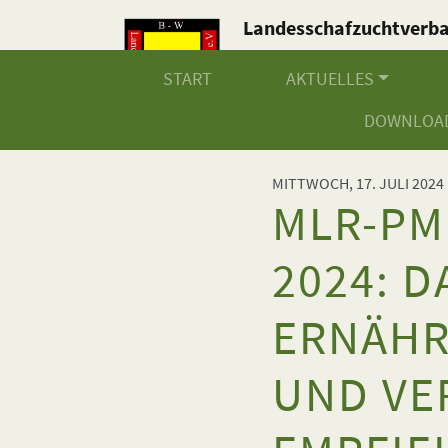
Landesschafzuchtverb
Baden-Württemberg e.V
START
AKTUELLES
DOWNLOA
MITTWOCH, 17. JULI 2024
MLR-PM
2024: D
ERNÄHR
UND VE