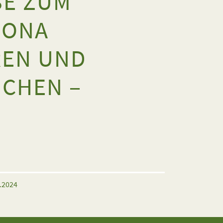
SE ZUM
IONA
REN UND
ICHEN –
6.2024