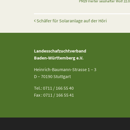
PM29 Vierter sesshafter Wolf 22.0
Beitrags-Navigation
Schäfer für Solaranlage auf der Höri
Landesschafzuchtverband
Baden-Württemberg e.V.
Heinrich-Baumann-Strasse 1 – 3
D – 70190 Stuttgart
Tel.: 0711 / 166 55 40
Fax : 0711 / 166 55 41