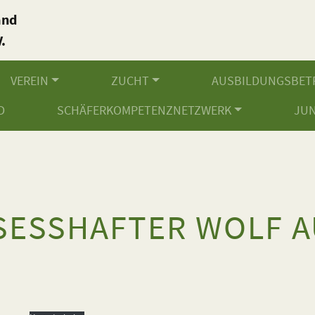
and
.
VEREIN
ZUCHT
AUSBILDUNGSBET
D
SCHÄFERKOMPETENZNETZWERK
JU
SESSHAFTER WOLF A