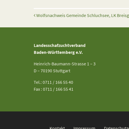
Beitrags-Navigation
Wolfsnachweis Gemeinde Schluchsee, LK Brei
Landesschafzuchtverband
Baden-Württemberg e.V.
Heinrich-Baumann-Strasse 1 – 3
D – 70190 Stuttgart
Tel.: 0711 / 166 55 40
Fax : 0711 / 166 55 41
Kontakt
Impressum
Datenschutz