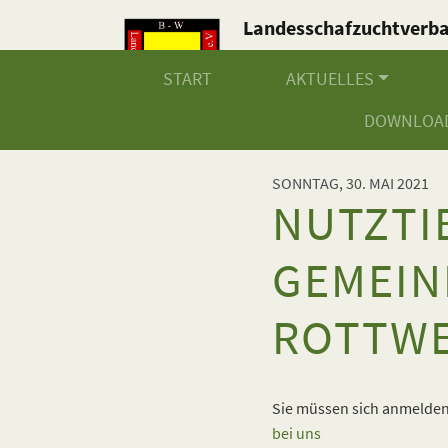
Landesschafzuchtverb
Baden-Württemberg e.V
START
AKTUELLES
DOWNLOA
SONNTAG, 30. MAI 2021
NUTZTI
GEMEIN
ROTTWE
Sie müssen sich anmelden,
bei uns