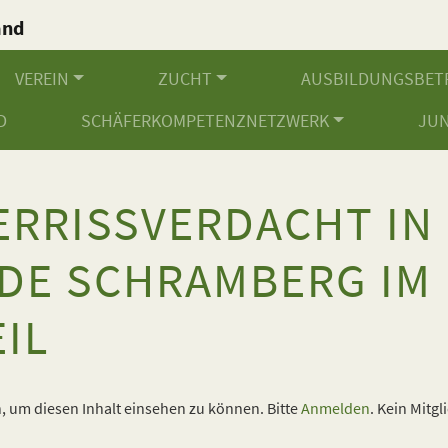
and
.
VEREIN
ZUCHT
AUSBILDUNGSBET
D
SCHÄFERKOMPETENZNETZWERK
JU
ERRISSVERDACHT IN
DE SCHRAMBERG IM 
IL
 um diesen Inhalt einsehen zu können. Bitte
Anmelden
. Kein Mitgl