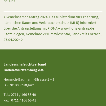
bei uns
Beitrags-Navigation
Gemeinsamer Antrag 2024: Das Ministerium für Ernährung,
Ländlichen Raum und Verbraucherschutz (MLR) informiert
über die Antragstellung mit FIONA – www.fiona-antrag.de
3 tote Ziegen, Gemeinde Zell im Wiesental, Landkreis Lörrach,
27.04.2024
Landesschafzuchtverband
Baden-Württemberg e.V.
Heinrich-Baumann-Strasse 1 – 3
D – 70190 Stuttgart
Tel.: 0711 / 166 55 40
Fax : 0711 / 166 55 41