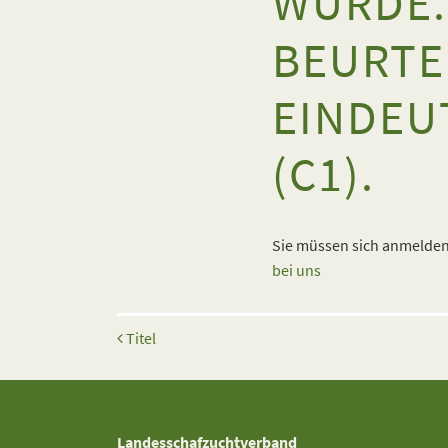
WURDE.
BEURTE
EINDEU
(C1).
Sie müssen sich anmelden,
bei uns
Beitrags-Navigation
Titel
Landesschafzuchtverband