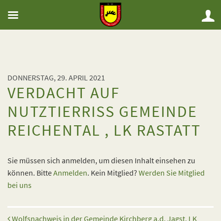
DONNERSTAG, 29. APRIL 2021
VERDACHT AUF
NUTZTIERRISS GEMEINDE
REICHENTAL , LK RASTATT
Sie müssen sich anmelden, um diesen Inhalt einsehen zu
können. Bitte
Anmelden
. Kein Mitglied?
Werden Sie Mitglied
bei uns
Beitrags-Navigation
Wolfsnachweis in der Gemeinde Kirchberg a.d. Jagst, LK