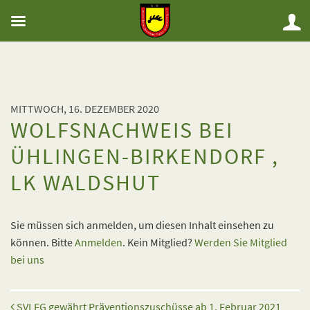
MITTWOCH, 16. DEZEMBER 2020
WOLFSNACHWEIS BEI
ÜHLINGEN-BIRKENDORF ,
LK WALDSHUT
Sie müssen sich anmelden, um diesen Inhalt einsehen zu
können. Bitte
Anmelden
. Kein Mitglied?
Werden Sie Mitglied
bei uns
Beitrags-Navigation
SVLFG gewährt Präventionszuschüsse ab 1. Februar 2021