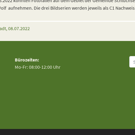
05.2022 konnten Fotofallen auf dem Gebiet der Gemeinde Schluchse
f aufnehmen. Die drei Bildserien werden jeweils als C1 Nachweis 
adt, 08.07.2022
Su
Bürozeiten:
Mo-Fr: 08:00-12:00 Uhr