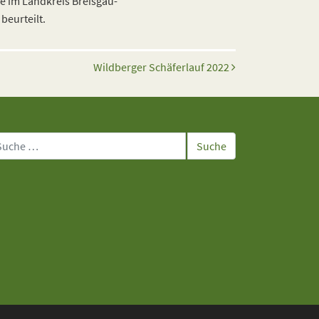
e im Landkreis Breisgau-
beurteilt.
Wildberger Schäferlauf 2022
che