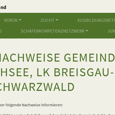
and
.
VEREIN
ZUCHT
AUSBILDUNGSBET
D
SCHÄFERKOMPETENZNETZWERK
JU
ACHWEISE GEMEIN
HSEE, LK BREISGAU-
CHWARZWALD
ber folgende Nachweise informieren: