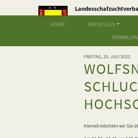
Landesschafzuchtverb
Baden-Württemberg e.V
START
AKTUELLES
DOWNLOA
FREITAG, 15. JULI 2022
WOLFSN
SCHLUC
HOCHS
hiermit möchten wir Sie ü