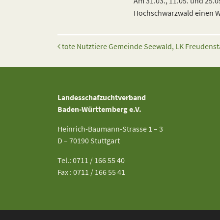
Am 31.03., 11.05. und 25.
Hochschwarzwald einen Wol
Beitrags-Navigation
tote Nutztiere Gemeinde Seewald, LK Freudenst
Landesschafzuchtverband
Baden-Württemberg e.V.
Heinrich-Baumann-Strasse 1 – 3
D – 70190 Stuttgart
Tel.: 0711 / 166 55 40
Fax : 0711 / 166 55 41