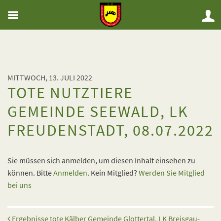
MITTWOCH, 13. JULI 2022
TOTE NUTZTIERE
GEMEINDE SEEWALD, LK
FREUDENSTADT, 08.07.2022
Sie müssen sich anmelden, um diesen Inhalt einsehen zu
können. Bitte
Anmelden
. Kein Mitglied?
Werden Sie Mitglied
bei uns
Beitrags-Navigation
Ergebnisse tote Kälber Gemeinde Glottertal, LK Breisgau-