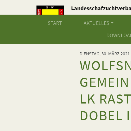
Landesschafzuchtverb
Baden-Württemberg e.V
START
AKTUELLES
DOWNLOA
DIENSTAG, 30. MÄRZ 2021
WOLFS
GEMEIN
LK RAS
DOBEL 