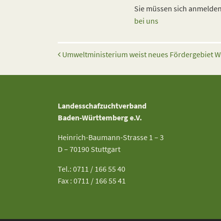
Sie müssen sich anmelden,
bei uns
Beitrags-Navigation
Umweltministerium weist neues Fördergebiet W
Landesschafzuchtverband
Baden-Württemberg e.V.
Heinrich-Baumann-Strasse 1 – 3
D – 70190 Stuttgart
Tel.: 0711 / 166 55 40
Fax : 0711 / 166 55 41