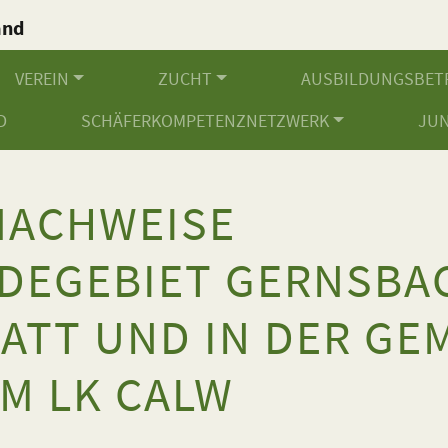
and
.
VEREIN
ZUCHT
AUSBILDUNGSBET
D
SCHÄFERKOMPETENZNETZWERK
JU
NACHWEISE
DEGEBIET GERNSBA
TATT UND IN DER GE
IM LK CALW