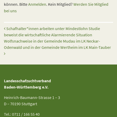
können. Bitte
Anmelden
. Kein Mitglied?
Werden Sie Mitglied
bei uns
Beitrags-Navigation
Schafhalter*innen arbeiten unter Mindestlohn Studie
beweist die wirtschaftliche Alarmierende Situation
Wolfsnachweise in der Gemeinde Mudau im LK Neckar-
Odenwald und in der Gemeinde Wertheim im LK Main-Tauber
Landesschafzuchtverband
Baden-Württemberg e.V.
Heinrich-Baumann-Strasse 1 – 3
D – 70190 Stuttgart
Tel.: 0711 / 166 55 40