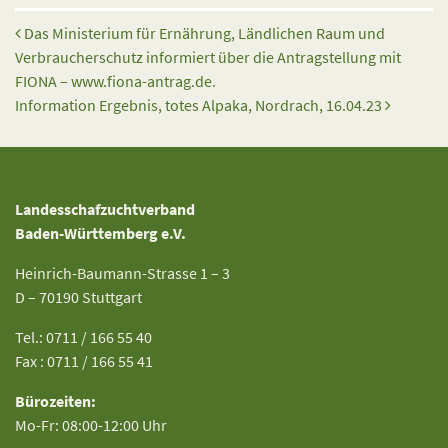
Beitrags-Navigation
Das Ministerium für Ernährung, Ländlichen Raum und
Verbraucherschutz informiert über die Antragstellung mit
FIONA – www.fiona-antrag.de.
Information Ergebnis, totes Alpaka, Nordrach, 16.04.23
Landesschafzuchtverband
Baden-Württemberg e.V.
Heinrich-Baumann-Strasse 1 – 3
D – 70190 Stuttgart
Tel.: 0711 / 166 55 40
Fax : 0711 / 166 55 41
Bürozeiten:
Mo-Fr: 08:00-12:00 Uhr