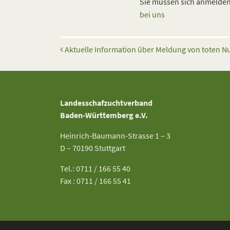
Sie müssen sich anmelden,
bei uns
Beitrags-Navigation
Aktuelle Information über Meldung von toten Nu
Landesschafzuchtverband
Baden-Württemberg e.V.
Heinrich-Baumann-Strasse 1 – 3
D – 70190 Stuttgart
Tel.: 0711 / 166 55 40
Fax : 0711 / 166 55 41