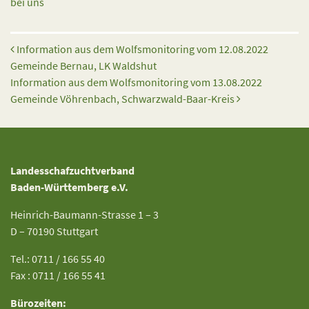
bei uns
Beitrags-Navigation
Information aus dem Wolfsmonitoring vom 12.08.2022
Gemeinde Bernau, LK Waldshut
Information aus dem Wolfsmonitoring vom 13.08.2022
Gemeinde Vöhrenbach, Schwarzwald-Baar-Kreis
Landesschafzuchtverband
Baden-Württemberg e.V.
Heinrich-Baumann-Strasse 1 – 3
D – 70190 Stuttgart
Tel.: 0711 / 166 55 40
Fax : 0711 / 166 55 41
Bürozeiten: