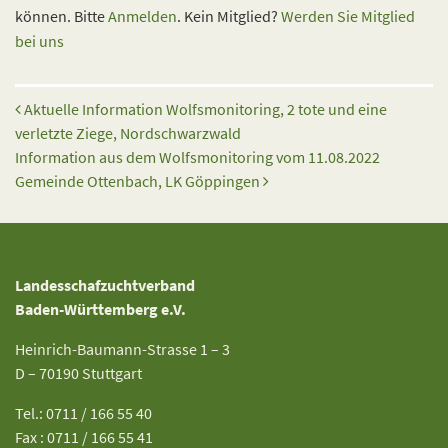
können. Bitte
Anmelden
. Kein Mitglied?
Werden Sie Mitglied
bei uns
Beitrags-Navigation
Aktuelle Information Wolfsmonitoring, 2 tote und eine
verletzte Ziege, Nordschwarzwald
Information aus dem Wolfsmonitoring vom 11.08.2022
Gemeinde Ottenbach, LK Göppingen
Landesschafzuchtverband
Baden-Württemberg e.V.
Heinrich-Baumann-Strasse 1 – 3
D – 70190 Stuttgart
Tel.: 0711 / 166 55 40
Fax : 0711 / 166 55 41