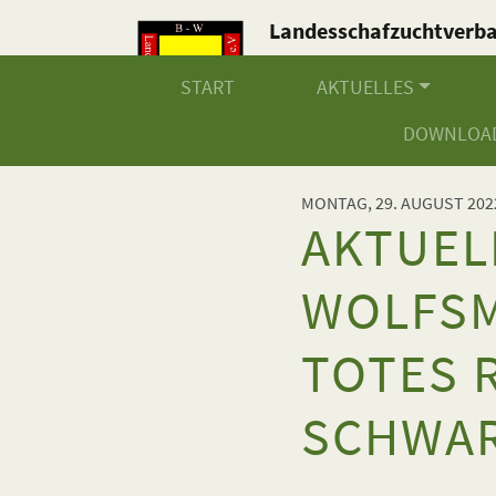
Landesschafzuchtverb
Baden-Württemberg e.V
START
AKTUELLES
DOWNLOA
MONTAG, 29. AUGUST 202
AKTUEL
WOLFSM
TOTES R
SCHWAR