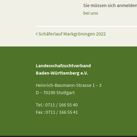
Sie müssen sich anmelden,
bei uns
Beitrags-Navigation
Schäferlauf Markgröningen 2022
Landesschafzuchtverband
Baden-Württemberg e.V.
Heinrich-Baumann-Strasse 1 – 3
D – 70190 Stuttgart
Tel.: 0711 / 166 55 40
Fax : 0711 / 166 55 41