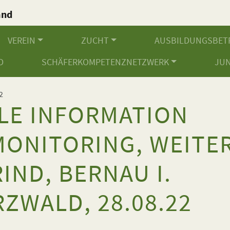
and
.
VEREIN
ZUCHT
AUSBILDUNGSBET
D
SCHÄFERKOMPETENZNETZWERK
JU
2
LE INFORMATION
ONITORING, WEITE
IND, BERNAU I.
ZWALD, 28.08.22