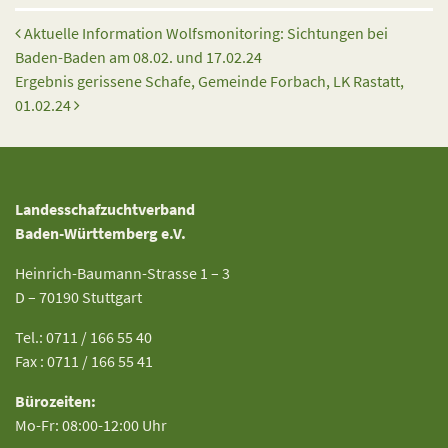
Beitrags-Navigation
Aktuelle Information Wolfsmonitoring: Sichtungen bei
Baden-Baden am 08.02. und 17.02.24
Ergebnis gerissene Schafe, Gemeinde Forbach, LK Rastatt,
01.02.24
Landesschafzuchtverband
Baden-Württemberg e.V.
Heinrich-Baumann-Strasse 1 – 3
D – 70190 Stuttgart
Tel.: 0711 / 166 55 40
Fax : 0711 / 166 55 41
Bürozeiten:
Mo-Fr: 08:00-12:00 Uhr