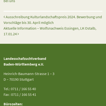
bei uns
Beitrags-Navigation
Ausschreibung Kulturlandschaftspreis 2024. Bewerbung und
Vorschläge bis 30. April möglich
Aktuelle Information – Wolfsnachweis Essingen, LK Ostalb,
17.01.24
Landesschafzuchtverband
Baden-Württemberg e.V.
Heinrich-Baumann-Strasse 1 – 3
D – 70190 Stuttgart
Tel.: 0711 / 166 55 40
Fax : 0711 / 166 55 41
Bürozeiten: