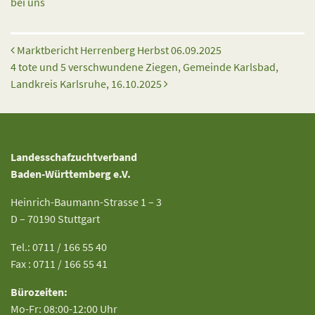
bei uns
Beitrags-Navigation
Marktbericht Herrenberg Herbst 06.09.2025
4 tote und 5 verschwundene Ziegen, Gemeinde Karlsbad,
Landkreis Karlsruhe, 16.10.2025
Landesschafzuchtverband
Baden-Württemberg e.V.
Heinrich-Baumann-Strasse 1 – 3
D – 70190 Stuttgart
Tel.: 0711 / 166 55 40
Fax : 0711 / 166 55 41
Bürozeiten:
Mo-Fr: 08:00-12:00 Uhr