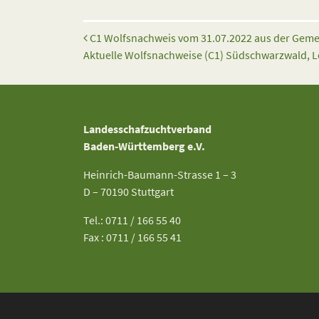
Beitrags-Navigation
C1 Wolfsnachweis vom 31.07.2022 aus der Geme
Aktuelle Wolfsnachweise (C1) Südschwarzwald,
Landesschafzuchtverband
Baden-Württemberg e.V.
Heinrich-Baumann-Strasse 1 – 3
D – 70190 Stuttgart
Tel.: 0711 / 166 55 40
Fax : 0711 / 166 55 41