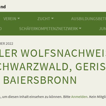
and
.
VEREIN
ZUCHT
AUSBILDUNGSBET
D
SCHÄFERKOMPETENZNETZWERK
JU
ER 2022
LER WOLFSNACHWEIS
HWARZWALD, GERI
, BAIERSBRONN
 um diesen Inhalt einsehen zu können. Bitte
Anmelden
. Kein Mitgl