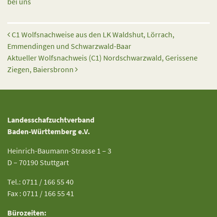
bei uns
Beitrags-Navigation
C1 Wolfsnachweise aus den LK Waldshut, Lörrach,
Emmendingen und Schwarzwald-Baar
Aktueller Wolfsnachweis (C1) Nordschwarzwald, Gerissene
Ziegen, Baiersbronn
Landesschafzuchtverband
Baden-Württemberg e.V.
Heinrich-Baumann-Strasse 1 – 3
D – 70190 Stuttgart
Tel.: 0711 / 166 55 40
Fax : 0711 / 166 55 41
Bürozeiten: