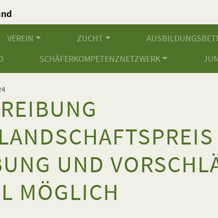
and
.
VEREIN
ZUCHT
AUSBILDUNGSBET
D
SCHÄFERKOMPETENZNETZWERK
JU
24
REIBUNG
LANDSCHAFTSPREIS 
UNG UND VORSCHLÄ
IL MÖGLICH