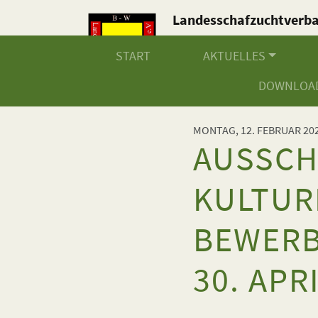
Landesschafzuchtverb
Baden-Württemberg e.V
START
AKTUELLES
DOWNLOA
MONTAG, 12. FEBRUAR 20
AUSSCH
KULTUR
BEWERB
30. APR