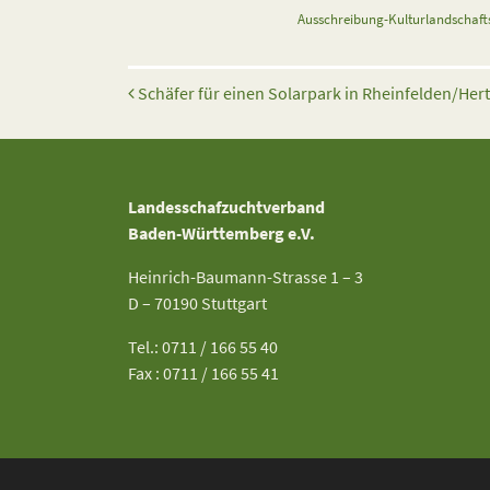
Ausschreibung-Kulturlandschaft
Beitrags-Navigation
Schäfer für einen Solarpark in Rheinfelden/Her
Landesschafzuchtverband
Baden-Württemberg e.V.
Heinrich-Baumann-Strasse 1 – 3
D – 70190 Stuttgart
Tel.: 0711 / 166 55 40
Fax : 0711 / 166 55 41