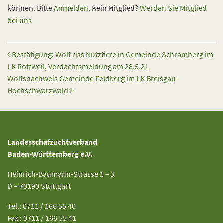
können. Bitte
Anmelden
. Kein Mitglied?
Werden Sie Mitglied
bei uns
Beitrags-Navigation
Bestätigung: Wolf riss Nutztiere in Gemeinde Schramberg im
LK Rottweil, Verdachtsmeldung am 28.5.21
Wolfsnachweis Gemeinde Feldberg im LK Breisgau-
Hochschwarzwald
Landesschafzuchtverband
Baden-Württemberg e.V.
Heinrich-Baumann-Strasse 1 – 3
D – 70190 Stuttgart
Tel.: 0711 / 166 55 40
Fax : 0711 / 166 55 41