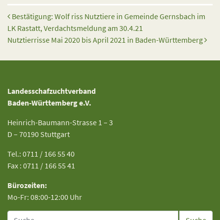
Beitrags-Navigation
Bestätigung: Wolf riss Nutztiere in Gemeinde Gernsbach im
LK Rastatt, Verdachtsmeldung am 30.4.21
Nutztierrisse Mai 2020 bis April 2021 in Baden-Württemberg
Landesschafzuchtverband
Baden-Württemberg e.V.
Heinrich-Baumann-Strasse 1 – 3
D – 70190 Stuttgart
Tel.: 0711 / 166 55 40
Fax : 0711 / 166 55 41
Bürozeiten:
Mo-Fr: 08:00-12:00 Uhr
Suche