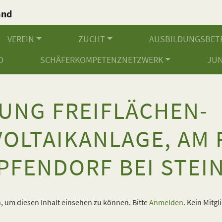
and
.
VEREIN
ZUCHT
AUSBILDUNGSBET
D
SCHÄFERKOMPETENZNETZWERK
JU
UNG FREIFLÄCHEN-
OLTAIKANLAGE, AM
PFENDORF BEI STEI
 um diesen Inhalt einsehen zu können. Bitte
Anmelden
. Kein Mitgl