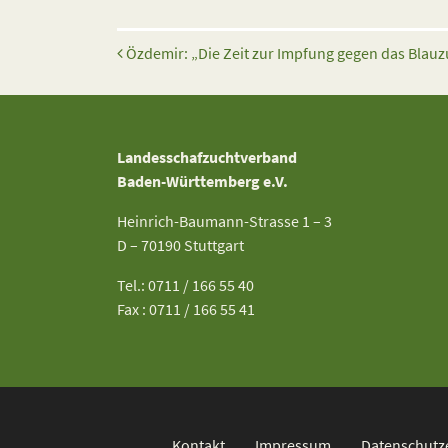
Beitrags-Navigation
Özdemir: „Die Zeit zur Impfung gegen das Blauzu
Landesschafzuchtverband
Baden-Württemberg e.V.
Heinrich-Baumann-Strasse 1 – 3
D – 70190 Stuttgart
Tel.: 0711 / 166 55 40
Fax : 0711 / 166 55 41
Kontakt
Impressum
Datenschutz