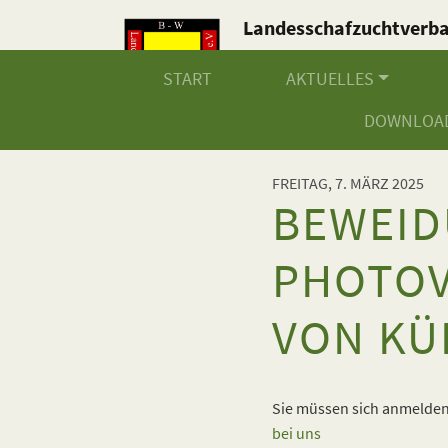
Landesschafzuchtverb
Baden-Württemberg e.V
START
AKTUELLES
DOWNLOA
FREITAG, 7. MÄRZ 2025
BEWEID
PHOTOV
VON KÜ
Sie müssen sich anmelden,
bei uns