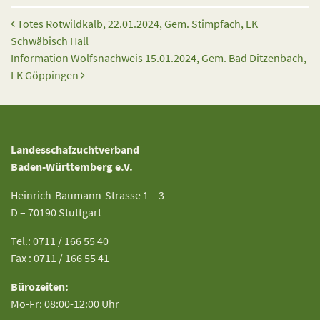
Beitrags-Navigation
Totes Rotwildkalb, 22.01.2024, Gem. Stimpfach, LK
Schwäbisch Hall
Information Wolfsnachweis 15.01.2024, Gem. Bad Ditzenbach,
LK Göppingen
Landesschafzuchtverband
Baden-Württemberg e.V.
Heinrich-Baumann-Strasse 1 – 3
D – 70190 Stuttgart
Tel.: 0711 / 166 55 40
Fax : 0711 / 166 55 41
Bürozeiten:
Mo-Fr: 08:00-12:00 Uhr