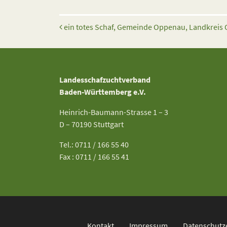
Beitrags-Navigation
ein totes Schaf, Gemeinde Oppenau, Landkreis 
Landesschafzuchtverband
Baden-Württemberg e.V.
Heinrich-Baumann-Strasse 1 – 3
D – 70190 Stuttgart
Tel.: 0711 / 166 55 40
Fax : 0711 / 166 55 41
Kontakt
Impressum
Datenschutz