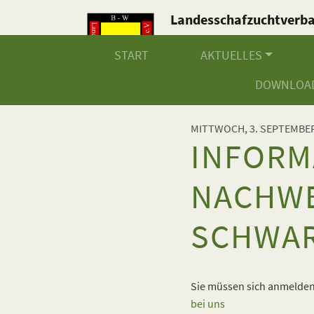
Landesschafzuchtverb
Baden-Württemberg e.V
START
AKTUELLES
DOWNLOA
MITTWOCH, 3. SEPTEMBER
INFORM
NACHWE
SCHWAR
Sie müssen sich anmelden,
bei uns