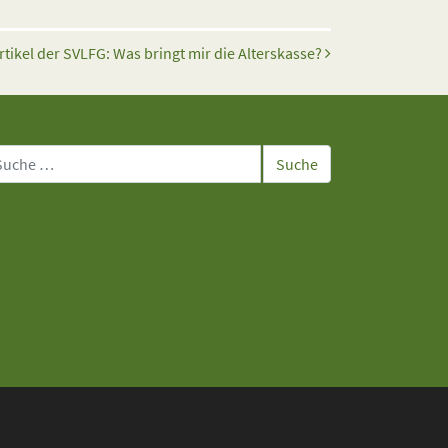
rtikel der SVLFG: Was bringt mir die Alterskasse?
che