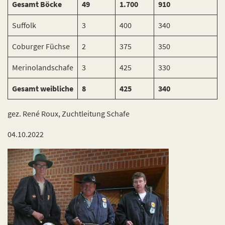
Gesamt Böcke
49
1.700
910
Suffolk
3
400
340
Coburger Füchse
2
375
350
Merinolandschafe
3
425
330
Gesamt weibliche
8
425
340
gez. René Roux, Zuchtleitung Schafe
04.10.2022