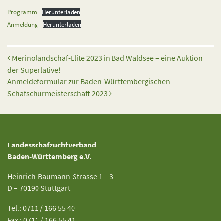
Programm
Herunterladen
Anmeldung
Herunterladen
Beitrags-Navigation
Merinolandschaf-Elite 2023 in Bad Waldsee – eine Auktion
der Superlative!
Anmeldeformular zur Baden-Württembergischen
Schafschurmeisterschaft 2023
Landesschafzuchtverband
Baden-Württemberg e.V.
Heinrich-Baumann-Strasse 1 – 3
D – 70190 Stuttgart
Tel.: 0711 / 166 55 40
Fax : 0711 / 166 55 41