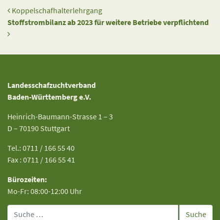
Beitrags-Navigation
Koppelschafhalterlehrgang
Stoffstrombilanz ab 2023 für weitere Betriebe verpflichtend
Landesschafzuchtverband
Baden-Württemberg e.V.
Heinrich-Baumann-Strasse 1 – 3
D – 70190 Stuttgart
Tel.: 0711 / 166 55 40
Fax : 0711 / 166 55 41
Bürozeiten:
Mo-Fr: 08:00-12:00 Uhr
Suche