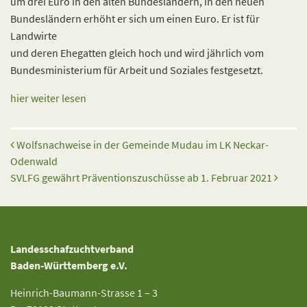
um drei Euro in den alten Bundesländern, in den neuen
Bundesländern erhöht er sich um einen Euro. Er ist für
Landwirte
und deren Ehegatten gleich hoch und wird jährlich vom
Bundesministerium für Arbeit und Soziales festgesetzt.
hier weiter lesen
Beitrags-Navigation
Wolfsnachweise in der Gemeinde Mudau im LK Neckar-
Odenwald
SVLFG gewährt Präventionszuschüsse ab 1. Februar 2021
Landesschafzuchtverband
Baden-Württemberg e.V.
Heinrich-Baumann-Strasse 1 – 3