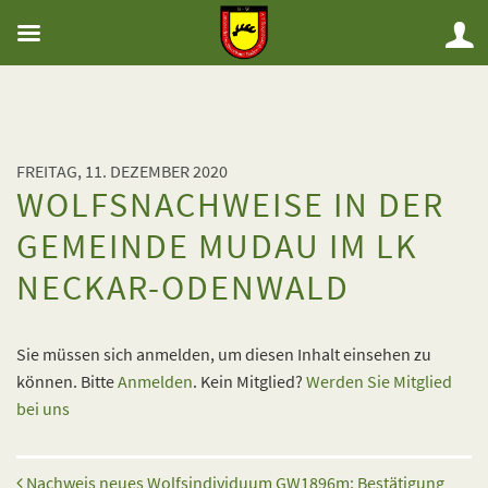
FREITAG, 11. DEZEMBER 2020
WOLFSNACHWEISE IN DER
GEMEINDE MUDAU IM LK
NECKAR-ODENWALD
Sie müssen sich anmelden, um diesen Inhalt einsehen zu
können. Bitte
Anmelden
. Kein Mitglied?
Werden Sie Mitglied
bei uns
Beitrags-Navigation
Nachweis neues Wolfsindividuum GW1896m; Bestätigung