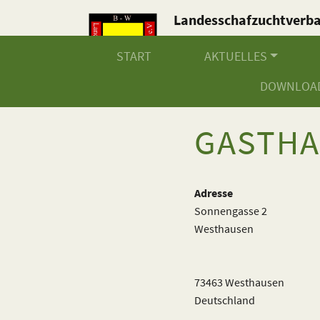
Landesschafzuchtverb
Baden-Württemberg e.V
START
AKTUELLES
DOWNLOA
GASTHA
Adresse
Sonnengasse 2
Westhausen
73463 Westhausen
Deutschland