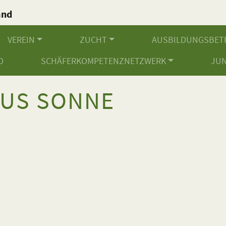
and
.
VEREIN
ZUCHT
AUSBILDUNGSBET
D
SCHÄFERKOMPETENZNETZWERK
JU
US SONNE