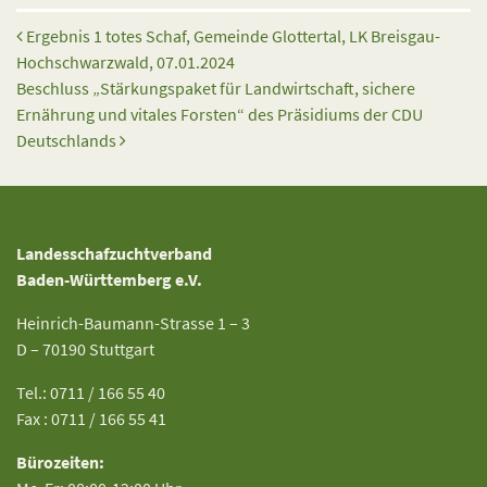
Beitrags-Navigation
Ergebnis 1 totes Schaf, Gemeinde Glottertal, LK Breisgau-
Hochschwarzwald, 07.01.2024
Beschluss „Stärkungspaket für Landwirtschaft, sichere
Ernährung und vitales Forsten“ des Präsidiums der CDU
Deutschlands
Landesschafzuchtverband
Baden-Württemberg e.V.
Heinrich-Baumann-Strasse 1 – 3
D – 70190 Stuttgart
Tel.: 0711 / 166 55 40
Fax : 0711 / 166 55 41
Bürozeiten: