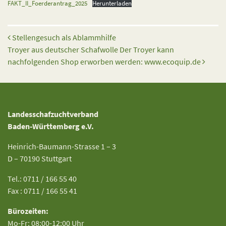
FAKT_II_Foerderantrag_2025
Herunterladen
Beitrags-Navigation
Stellengesuch als Ablammhilfe
Troyer aus deutscher Schafwolle Der Troyer kann
nachfolgenden Shop erworben werden: www.ecoquip.de
Landesschafzuchtverband
Baden-Württemberg e.V.
Heinrich-Baumann-Strasse 1 – 3
D – 70190 Stuttgart
Tel.: 0711 / 166 55 40
Fax : 0711 / 166 55 41
Bürozeiten:
Mo-Fr: 08:00-12:00 Uhr