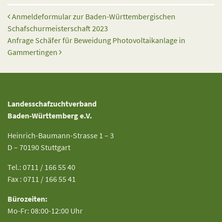
Beitrags-Navigation
Anmeldeformular zur Baden-Württembergischen
Schafschurmeisterschaft 2023
Anfrage Schäfer für Beweidung Photovoltaikanlage in
Gammertingen
Landesschafzuchtverband
Baden-Württemberg e.V.
Heinrich-Baumann-Strasse 1 – 3
D – 70190 Stuttgart
Tel.: 0711 / 166 55 40
Fax : 0711 / 166 55 41
Bürozeiten:
Mo-Fr: 08:00-12:00 Uhr