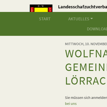
Landesschafzuchtverb
Baden-Württemberg e.V
START
AKTUELLES
DOWNLOA
MITTWOCH, 10. NOVEMBE
WOLFNA
GEMEIN
LÖRRA
Sie müssen sich anmelden,
bei uns