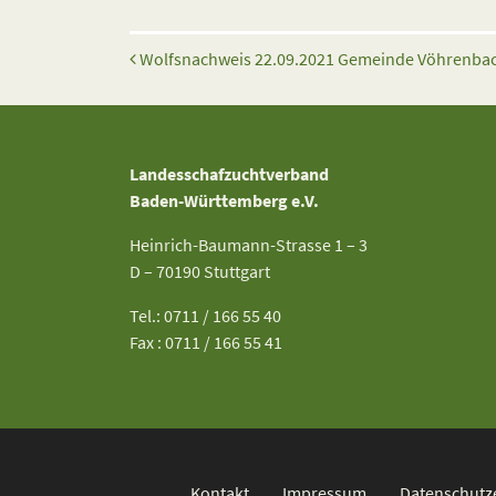
Beitrags-Navigation
Wolfsnachweis 22.09.2021 Gemeinde Vöhrenbac
Landesschafzuchtverband
Baden-Württemberg e.V.
Heinrich-Baumann-Strasse 1 – 3
D – 70190 Stuttgart
Tel.: 0711 / 166 55 40
Fax : 0711 / 166 55 41
Kontakt
Impressum
Datenschutz