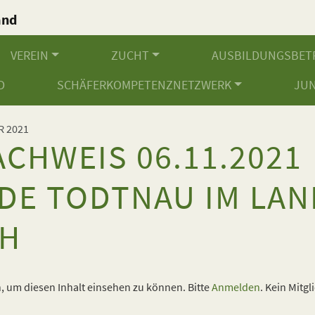
and
.
VEREIN
ZUCHT
AUSBILDUNGSBET
D
SCHÄFERKOMPETENZNETZWERK
JU
R 2021
CHWEIS 06.11.2021
DE TODTNAU IM LAN
CH
 um diesen Inhalt einsehen zu können. Bitte
Anmelden
. Kein Mitgl